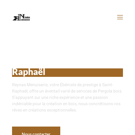
Pergola bois près de Saint-
Raphaël
Reynas Menuiserie, votre Ébéniste de prestige à Saint-
Raphaël, offre un éventail varié de services de Pergola bois.
S’appuyant sur une riche expérience et une passion
indéniable pour la création en bois, nous
concrétisons vos
rêves en créations exceptionnelles.
Nous contacter