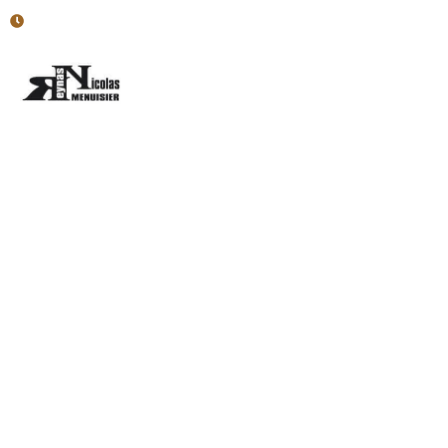
Horaires : Lun - Ven : 7h30-12h; 13h30-17h
Accueil
Menuiserie Intér
Pergola bois près