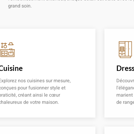
grand soin.
Cuisine
Dress
Explorez nos cuisines sur mesure,
Découvr
conçues pour fusionner style et
l'élégan
praticité, créant ainsi le cœur
marient
chaleureux de votre maison.
de rang
En savoir plus
En savoir