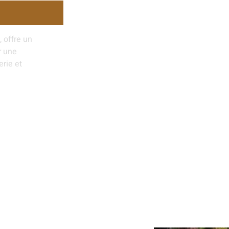
 offre un
r une
rie et