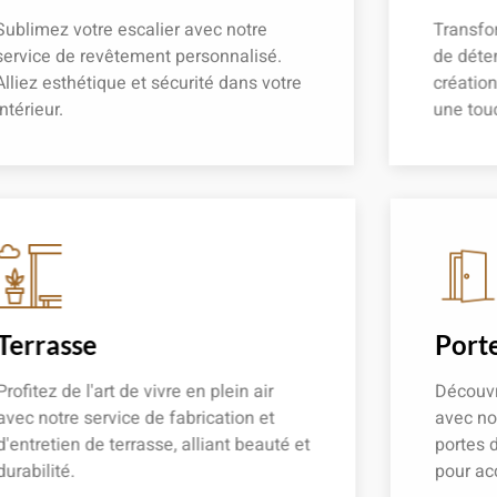
Sublimez votre escalier avec notre
Transfor
service de revêtement personnalisé.
de déten
Alliez esthétique et sécurité dans votre
créatio
intérieur.
une touc
En savoir plus
En savoir
Terrasse
Porte
Profitez de l'art de vivre en plein air
Découvre
avec notre service de fabrication et
avec not
d'entretien de terrasse, alliant beauté et
portes d
durabilité.
pour acc