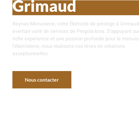
Grimaud
Reynas Menuiserie, votre Ébéniste de prestige à Grimaud,
éventail varié de services de Pergola bois. S’appuyant su
riche expérience et une passion profonde pour la menuise
l’ébénisterie, nous réalisons vos rêves en créations
exceptionnelles.
Nous contacter
Nos réalisations