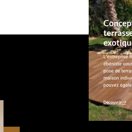
Concept
terrass
exotique
L’entreprise 
ébéniste vous
pose de terra
maison indiv
pouvez égale
Découvrir