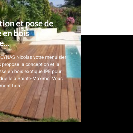
ion et pose de
e en bois
...
REYNAS Nicolas votre menuisier
 propose la conception et la
sse en bois exotique IPE pour
iduelle à Sainte-Maxime. Vous
ment faire…