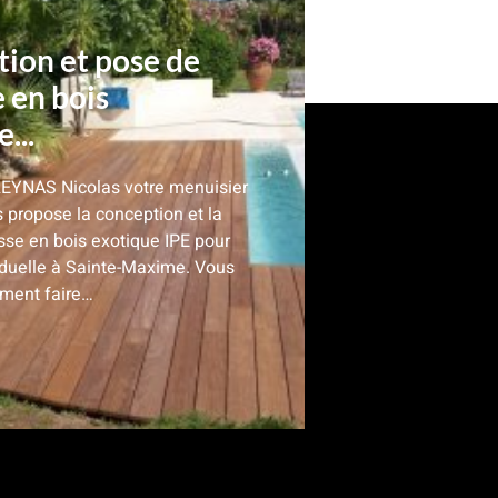
ion et pose de
e en bois
...
REYNAS Nicolas votre menuisier
 propose la conception et la
sse en bois exotique IPE pour
iduelle à Sainte-Maxime. Vous
ment faire…