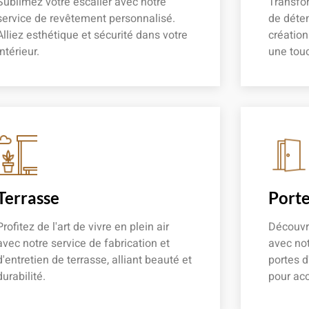
Sublimez votre escalier avec notre
Transfor
service de revêtement personnalisé.
de déten
Alliez esthétique et sécurité dans votre
créatio
intérieur.
une touc
En savoir plus
En savoir
Terrasse
Porte
Profitez de l'art de vivre en plein air
Découvre
avec notre service de fabrication et
avec not
d'entretien de terrasse, alliant beauté et
portes d
durabilité.
pour acc
En savoir plus
En savoir