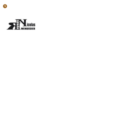
Horaires : Lun - Ven : 7h30-12h; 13h30-17h
Accueil
Menuiserie Intér
Parquet près de P