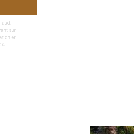
maud,
yant sur
ation en
es.