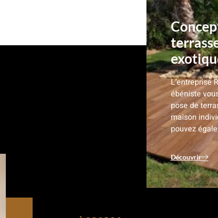
Concept
terrass
exotique
L’entreprise 
ébéniste vous
pose de terra
maison indiv
pouvez égale
Découvrir