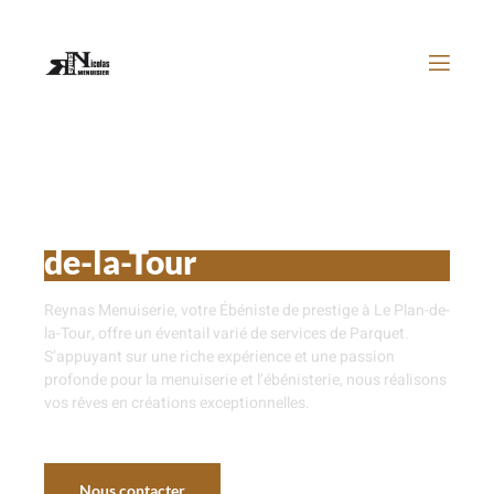
Parquet près de Le Plan-
de-la-Tour
Reynas Menuiserie, votre Ébéniste de prestige à Le Plan-de-
la-Tour, offre un éventail varié de services de Parquet.
S’appuyant sur une riche expérience et une passion
profonde pour la menuiserie et l’ébénisterie, nous réalisons
vos rêves en créations exceptionnelles.
Nous contacter