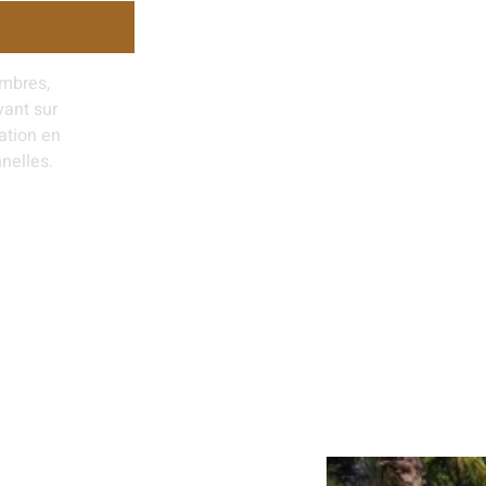
ambres,
yant sur
ation en
nelles.