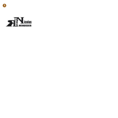
Horaires : Lun - Ven : 7h30-12h; 13h30-17h
Accueil
Menuiserie Intér
Menuiserie près 