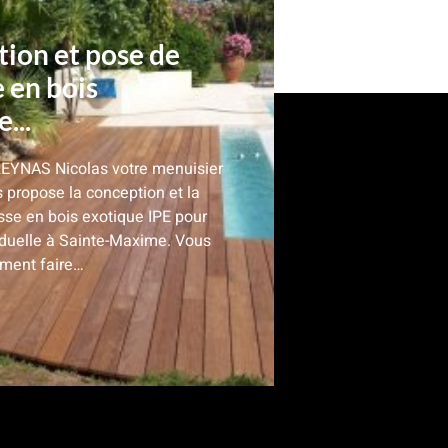
ion et pose de
e en bois
...
REYNAS Nicolas votre menuisier
 propose la conception et la
sse en bois exotique IPE pour
iduelle à Sainte-Maxime. Vous
ment faire…