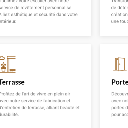
Sublimez votre escalier avec notre
Transfor
service de revêtement personnalisé.
de déten
Alliez esthétique et sécurité dans votre
créatio
intérieur.
une touc
En savoir plus
En savoir
Terrasse
Porte
Profitez de l'art de vivre en plein air
Découvre
avec notre service de fabrication et
avec not
d'entretien de terrasse, alliant beauté et
portes d
durabilité.
pour acc
En savoir plus
En savoir