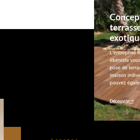
Concept
terrass
exotique
L’entreprise 
ébéniste vous
pose de terra
maison indiv
pouvez égale
Découvrir