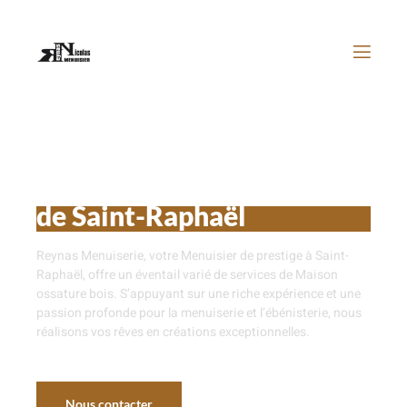
Maison ossature bois près
de Saint-Raphaël
Reynas Menuiserie, votre Menuisier de prestige à Saint-
Raphaël, offre un éventail varié de services de Maison
ossature bois. S’appuyant sur une riche expérience et une
passion profonde pour la menuiserie et l’ébénisterie, nous
réalisons vos rêves en créations exceptionnelles.
Nous contacter