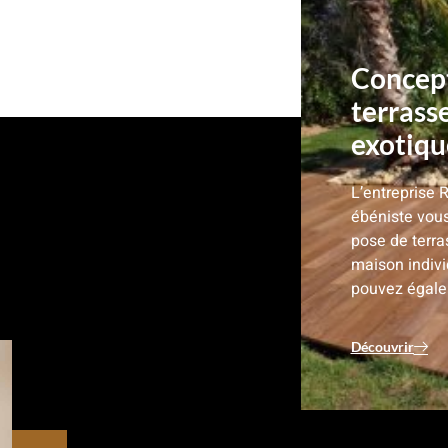
Concept
terrass
exotique
L’entreprise 
ébéniste vous
pose de terra
maison indiv
pouvez égale
Découvrir