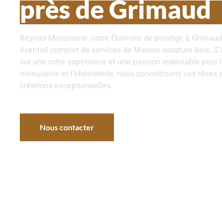
près de Grimaud
Reynas Menuiserie, votre Ébéniste de prestige à Grimaud,
éventail complet de services de Maison ossature bois. S
sur une riche expérience et une passion indéniable pour 
menuiserie et l’ébénisterie, nous
concrétisons vos rêves 
créations exceptionnelles.
Nous contacter
Nos réalisations