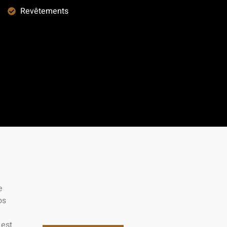
Revêtements
e
os
 est