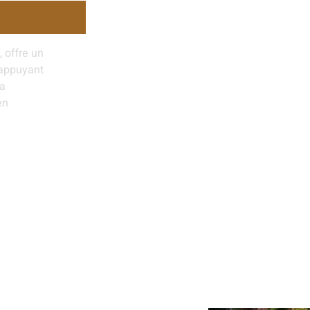
 offre un
’appuyant
la
en