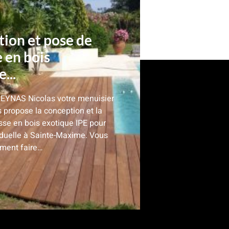
ion et pose de
e en bois
...
REYNAS Nicolas votre menuisier
 propose la conception et la
sse en bois exotique IPE pour
iduelle à Sainte-Maxime. Vous
ment faire…