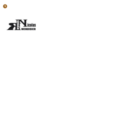
Horaires : Lun - Ven : 7h30-12h; 13h30-17h
Accueil
Menuiserie Intér
Maison ossature 