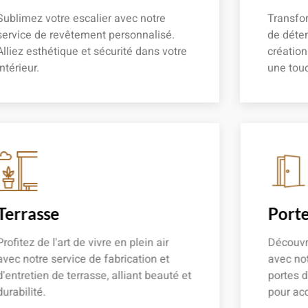
Sublimez votre escalier avec notre
Transfor
service de revêtement personnalisé.
de déten
Alliez esthétique et sécurité dans votre
créatio
intérieur.
une touc
En savoir plus
En savoir
Terrasse
Porte
Profitez de l'art de vivre en plein air
Découvre
avec notre service de fabrication et
avec not
d'entretien de terrasse, alliant beauté et
portes d
durabilité.
pour acc