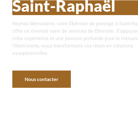
Saint-Raphaël
Reynas Menuiserie, votre Ébéniste de prestige à Saint-Ra
offre un éventail varié de services de Ébeniste. S’appuya
riche expérience et une passion profonde pour la menuise
l’ébénisterie, nous transformons vos rêves en créations
exceptionnelles.
Nous contacter
Nos réalisations