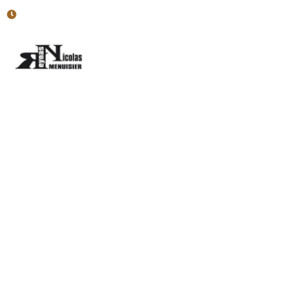
Horaires : Lun - Ven : 7h30-12h; 13h30-17h
Accueil
Menuiserie Intér
Ébeniste près de