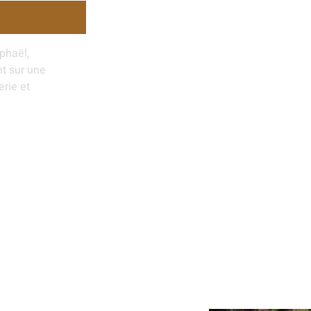
phaël,
nt sur une
rie et