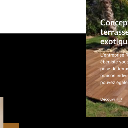
Concept
terrass
exotique
L’entreprise 
ébéniste vous
pose de terra
maison indiv
pouvez égale
Découvrir