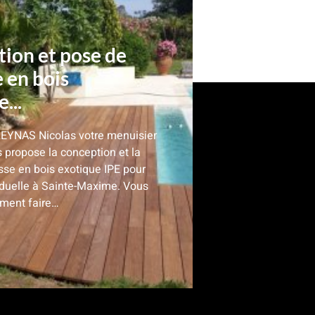
ion et pose de
e en bois
...
REYNAS Nicolas votre menuisier
 propose la conception et la
sse en bois exotique IPE pour
iduelle à Sainte-Maxime. Vous
ment faire…