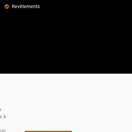
Revêtements
e
e à
cun